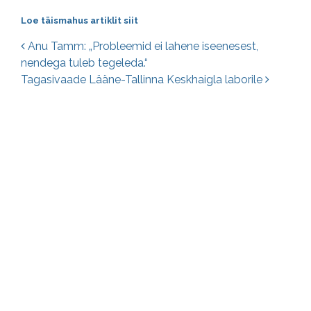
Loe täismahus artiklit siit
Postituste navigatsioon
Anu Tamm: „Probleemid ei lahene iseenesest,
nendega tuleb tegeleda.“
Tagasivaade Lääne-Tallinna Keskhaigla laborile