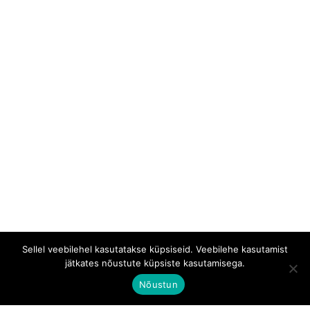
Sellel veebilehel kasutatakse küpsiseid. Veebilehe kasutamist
jätkates nõustute küpsiste kasutamisega.
Nõustun