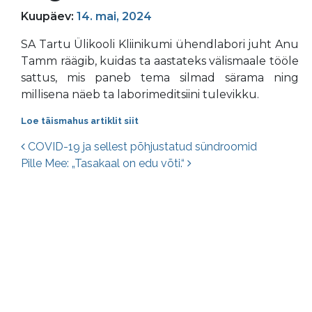
Kuupäev:
14. mai, 2024
SA Tartu Ülikooli Kliinikumi ühendlabori juht Anu
Tamm räägib, kuidas ta aastateks välismaale tööle
sattus, mis paneb tema silmad särama ning
millisena näeb ta laborimeditsiini tulevikku.
Loe täismahus artiklit siit
Postituste navigatsioon
COVID-19 ja sellest põhjustatud sündroomid
Pille Mee: „Tasakaal on edu võti.“