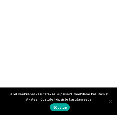
Sellel veebilehel kasutatakse küpsiseid. Veebilehe kasutamist
jätkates nõustute küpsiste kasutamisega.
Nõustun