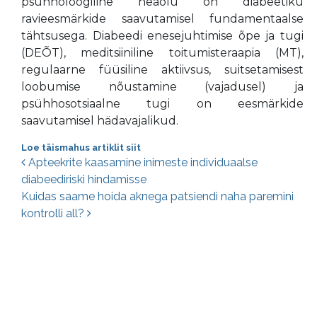
psühholoogiline heaolu on diabeetiku
ravieesmärkide saavutamisel fundamentaalse
tähtsusega. Diabeedi enesejuhtimise õpe ja tugi
(DEÕT), meditsiiniline toitumisteraapia (MT),
regulaarne füüsiline aktiivsus, suitsetamisest
loobumise nõustamine (vajadusel) ja
psühhosotsiaalne tugi on eesmärkide
saavutamisel hädavajalikud.
Loe täismahus artiklit siit
Postituste navigatsioon
Apteekrite kaasamine inimeste individuaalse
diabeediriski hindamisse
Kuidas saame hoida aknega patsiendi naha paremini
kontrolli all?