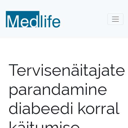
Tervisenäitajate
parandamine
diabeedi korral
käitumise