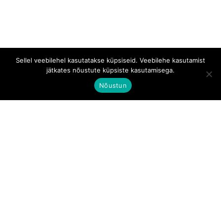
Sellel veebilehel kasutatakse küpsiseid. Veebilehe kasutamist
jätkates nõustute küpsiste kasutamisega.
Nõustun
Aadress:
Tallinn, Kesklinna linnaosa, Tartu mnt 67/1-
11, 10115