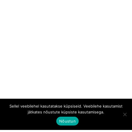
Sellel veebilehel kasutatakse küpsiseid. Veebilehe kasutamist
jätkates nõustute küpsiste kasutamisega.
Nõustun