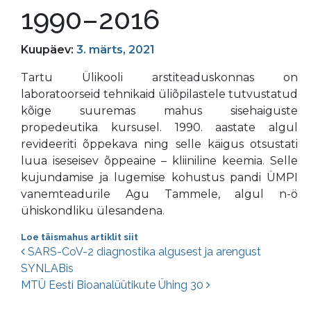
1990–2016
Kuupäev:
3. märts, 2021
Tartu Ülikooli arstiteaduskonnas on
laboratoorseid tehnikaid üliõpilastele tutvustatud
kõige suuremas mahus sisehaiguste
propedeutika kursusel. 1990. aastate algul
revideeriti õppekava ning selle käigus otsustati
luua iseseisev õppeaine – kliiniline keemia. Selle
kujundamise ja lugemise kohustus pandi ÜMPI
vanemteadurile Agu Tammele, algul n-ö
ühiskondliku ülesandena.
Loe täismahus artiklit siit
Postituste navigatsioon
SARS-CoV-2 diagnostika algusest ja arengust
SYNLABis
MTÜ Eesti Bioanalüütikute Ühing 30