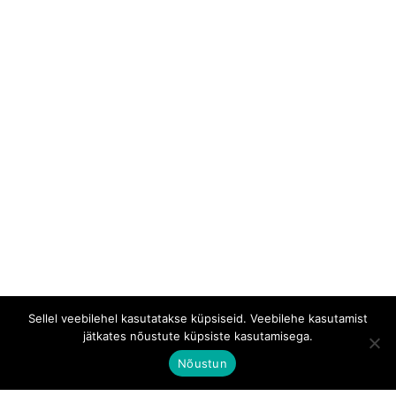
Sellel veebilehel kasutatakse küpsiseid. Veebilehe kasutamist
jätkates nõustute küpsiste kasutamisega.
Nõustun