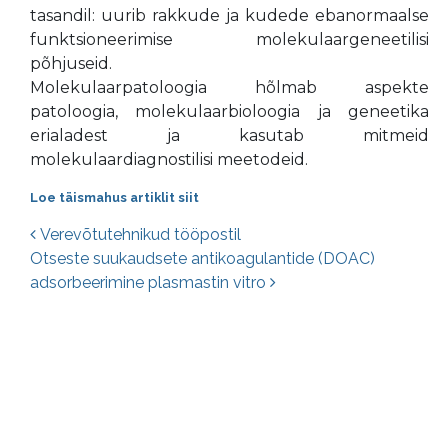
tasandil: uurib rakkude ja kudede ebanormaalse
funktsioneerimise molekulaargeneetilisi
põhjuseid.
Molekulaarpatoloogia hõlmab aspekte
patoloogia, molekulaarbioloogia ja geneetika
erialadest ja kasutab mitmeid
molekulaardiagnostilisi meetodeid.
Loe täismahus artiklit siit
Postituste navigatsioon
Verevõtutehnikud tööpostil
Otseste suukaudsete antikoagulantide (DOAC)
adsorbeerimine plasmastin vitro