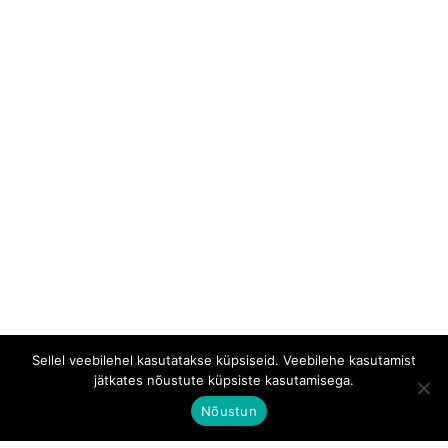
Sellel veebilehel kasutatakse küpsiseid. Veebilehe kasutamist
jätkates nõustute küpsiste kasutamisega.
Nõustun