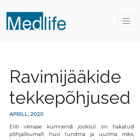
Ravimijääkide
tekkepõhjused
APRILL, 2020
Eriti viimase kümnendi jooksul on hakatud
põhjalikumalt huvi tundma ja uurima miks,