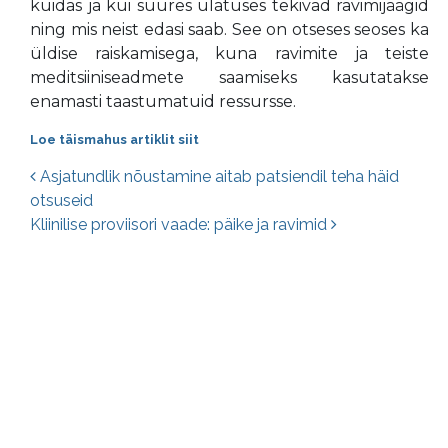
kuidas ja kui suures ulatuses tekivad ravimijäägid
ning mis neist edasi saab. See on otseses seoses ka
üldise raiskamisega, kuna ravimite ja teiste
meditsiiniseadmete saamiseks kasutatakse
enamasti taastumatuid ressursse.
Loe täismahus artiklit siit
Postituste navigatsioon
Asjatundlik nõustamine aitab patsiendil teha häid
otsuseid
Kliinilise proviisori vaade: päike ja ravimid