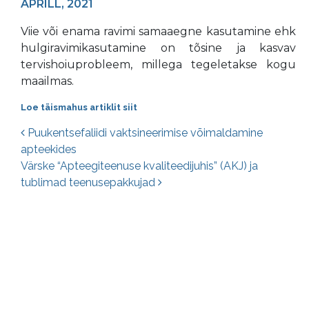
APRILL, 2021
Viie või enama ravimi samaaegne kasutamine ehk
hulgiravimikasutamine on tõsine ja kasvav
tervishoiuprobleem, millega tegeletakse kogu
maailmas.
Loe täismahus artiklit siit
Postituste navigatsioon
Puukentsefaliidi vaktsineerimise võimaldamine
apteekides
Värske “Apteegiteenuse kvaliteedijuhis” (AKJ) ja
tublimad teenusepakkujad