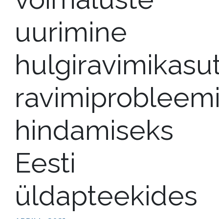
uurimine
hulgiravimikasu
ravimiprobleem
hindamiseks
Eesti
üldapteekides