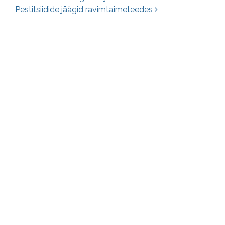
Postituste navigatsioon
Pestitsiidide jäägid ravimtaimeteedes