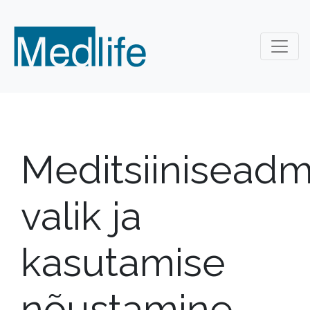
Meditsiinisead
valik ja
kasutamise
nõustamine