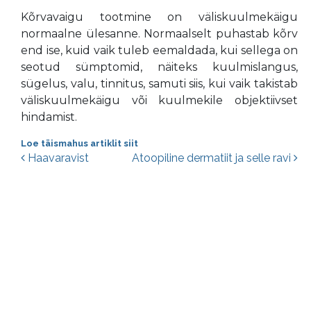
Kõrvavaigu tootmine on väliskuulmekäigu
normaalne ülesanne. Normaalselt puhastab kõrv
end ise, kuid vaik tuleb eemaldada, kui sellega on
seotud sümptomid, näiteks kuulmislangus,
sügelus, valu, tinnitus, samuti siis, kui vaik takistab
väliskuulmekäigu või kuulmekile objektiivset
hindamist.
Loe täismahus artiklit siit
Postituste navigatsioon
Haavaravist
Atoopiline dermatiit ja selle ravi