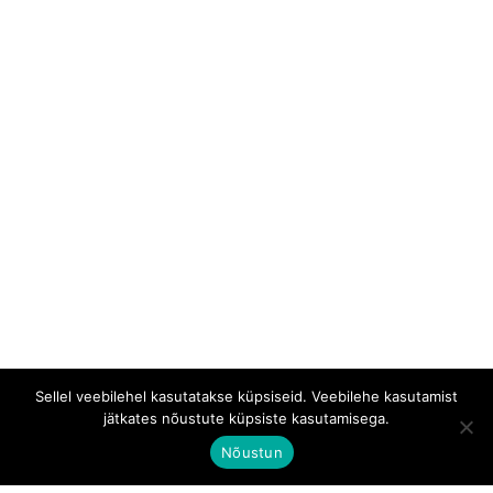
Sellel veebilehel kasutatakse küpsiseid. Veebilehe kasutamist
jätkates nõustute küpsiste kasutamisega.
Nõustun