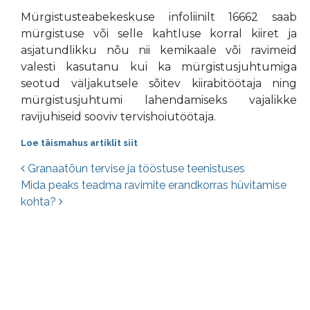
Mürgistusteabekeskuse infoliinilt 16662 saab
mürgistuse või selle kahtluse korral kiiret ja
asjatundlikku nõu nii kemikaale või ravimeid
valesti kasutanu kui ka mürgistusjuhtumiga
seotud väljakutsele sõitev kiirabitöötaja ning
mürgistusjuhtumi lahendamiseks vajalikke
ravijuhiseid sooviv tervishoiutöötaja.
Loe täismahus artiklit siit
Postituste navigatsioon
Granaatõun tervise ja tööstuse teenistuses
Mida peaks teadma ravimite erandkorras hüvitamise
kohta?