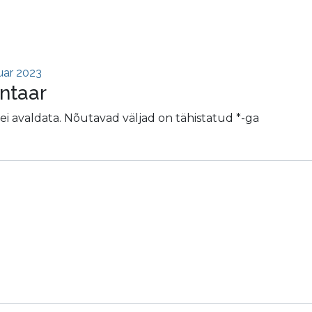
e navigatsioon
ar 2023
ntaar
ei avaldata.
Nõutavad väljad on tähistatud
*
-ga