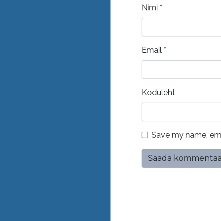
Nimi
*
Email
*
Koduleht
Save my name, emai