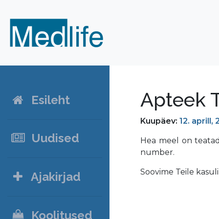
Apteek T
Esileht
Kuupäev:
12. aprill,
Uudised
Hea meel on teatada
number.
Soovime Teile kasul
Ajakirjad
Koolitused