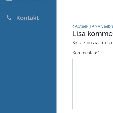
Kontakt
Postitust
Apteek TÄNA veebru
Lisa komme
Sinu e-postiaadressi 
Kommentaar
*