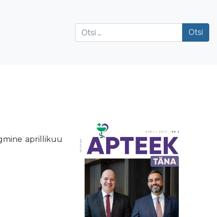
Otsi
gmine aprillikuu