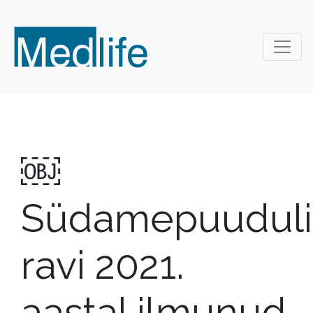
￼
Südamepuuduli
ravi 2021.
aastal ilmunud