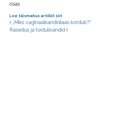
osas.
Loe täismahus artiklit siit
Postituste navigatsioon
„Miks vaginaalkandidiaas kordub?“
Rasedus ja toidulisandid