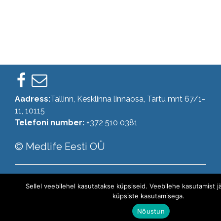
Aadress:
Tallinn, Kesklinna linnaosa, Tartu mnt 67/1-
11, 10115
Telefoni number:
+372 510 0381
© Medlife Eesti OÜ
Kontakt:
info@medlife.ee
Sellel veebilehel kasutatakse küpsiseid. Veebilehe kasutamist 
Registrikood: 12695846
küpsiste kasutamisega.
Privaatsuspoliitika
Nõustun